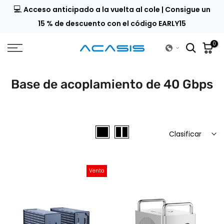
💻
9 |
Acceso anticipado a la vuelta al cole | Consigue un
Saltar
al
del
15 % de descuento con el código EARLY15
contenido
0
Base de acoplamiento de 40 Gbps
Clasificar
Venta