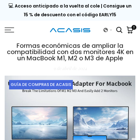
💻
9 |
Acceso anticipado a la vuelta al cole | Consigue un
Saltar
al
del
15 % de descuento con el código EARLY15
contenido
0
Formas económicas de ampliar la
compatibilidad con dos monitores 4K en
un MacBook M1, M2 o M3 de Apple
9 de abril de 2024
GUÍA DE COMPRAS DE ACASIS