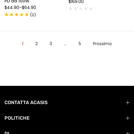
PD da 100W.
$169.00
$44.90
–
$64.90
(
)
2
1
2
3
…
5
Prossimo
CONTATTA ACASIS
POLITICHE
DI