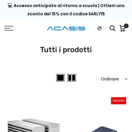
💻
 29
Accesso anticipato al ritorno a scuola | Ottieni uno
Vai
al
sconto del 15% con il codice EARLY15
contenuto
0
Tutti i prodotti
Ordinare
Vendita