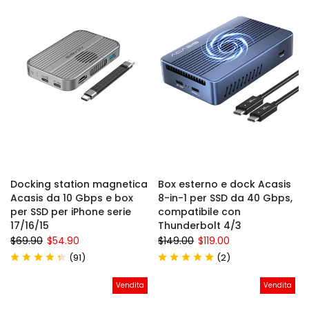
Docking station magnetica
Box esterno e dock Acasis
Acasis da 10 Gbps e box
8-in-1 per SSD da 40 Gbps,
per SSD per iPhone serie
compatibile con
17/16/15
Thunderbolt 4/3
$69.90
$54.90
$149.00
$119.00
(
)
(
)
91
2
Vendita
Vendita