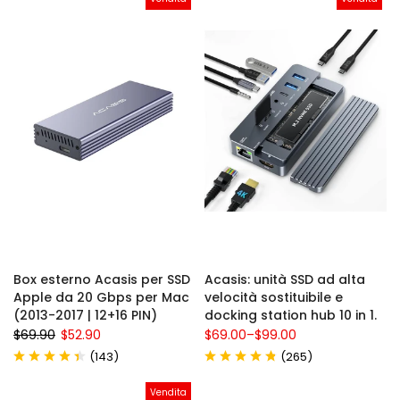
Box esterno Acasis per SSD
Acasis: unità SSD ad alta
Apple da 20 Gbps per Mac
velocità sostituibile e
(2013-2017 | 12+16 PIN)
docking station hub 10 in 1.
$69.90
$52.90
$69.00
–
$99.00
(
)
(
)
143
265
Vendita