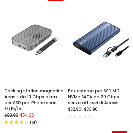
Docking station magnetica
Box esterno per SSD M.2
Acasis da 10 Gbps e box
NVMe SATA da 20 Gbps
per SSD per iPhone serie
senza attrezzi di Acasis
17/16/15
$32.90
–
$36.90
$69.90
$54.90
(
)
91