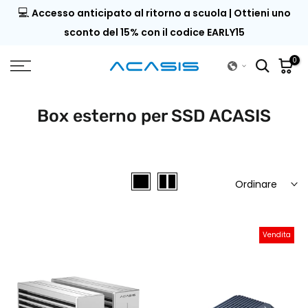
💻
 29
Accesso anticipato al ritorno a scuola | Ottieni uno
Vai
al
sconto del 15% con il codice EARLY15
contenuto
0
Box esterno per SSD ACASIS
Ordinare
Vendita