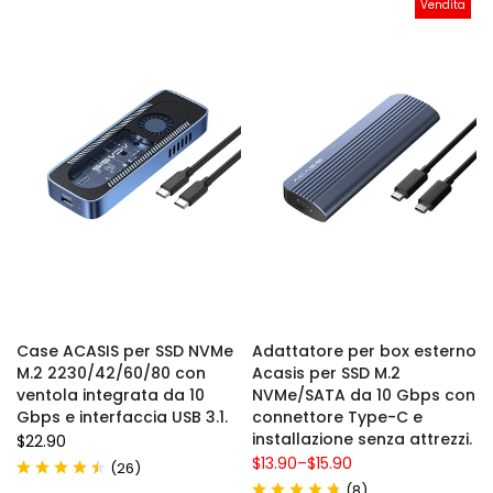
Vendita
Case ACASIS per SSD NVMe
Adattatore per box esterno
M.2 2230/42/60/80 con
Acasis per SSD M.2
ventola integrata da 10
NVMe/SATA da 10 Gbps con
Gbps e interfaccia USB 3.1.
connettore Type-C e
installazione senza attrezzi.
$22.90
$13.90
–
$15.90
(
)
26
(
)
8