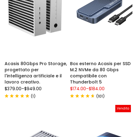
Acasis 80Gbps Pro Storage,
Box esterno Acasis per SSD
progettato per
M.2 NVMe da 80 Gbps
l'intelligenza artificiale e il
compatibile con
lavoro creativo.
Thunderbolt 5
$379.00
–
$949.00
$174.00
–
$184.00
(
)
(
)
1
101
Vendita