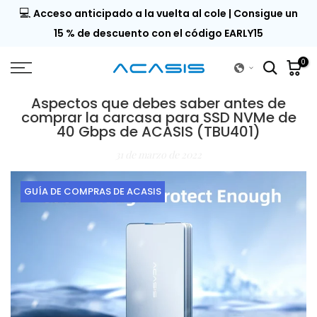
💻
9 |
Acceso anticipado a la vuelta al cole | Consigue un
Saltar
al
del
15 % de descuento con el código EARLY15
contenido
0
Aspectos que debes saber antes de
comprar la carcasa para SSD NVMe de
40 Gbps de ACASIS (TBU401)
31 de marzo de 2022
GUÍA DE COMPRAS DE ACASIS