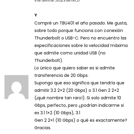
9 de abril de 2024 a las 00:21
Y
Compré un TBU401 el año pasado. Me gusta,
sobre todo porque funciona con conexión
Thunderbolt o USB-C. Pero no encuentro las
especificaciones sobre la velocidad máxima
que admite como unidad USB (no
Thunderbolt).
Lo único que quiero saber es si admite
transferencia de 20 Gbps.
Supongo que eso significa que tendría que
admitir 3.2 2×2 (20 Gbps) o 3.1 Gen 2 2×2
(¡qué nombre tan raro!).
Si solo admite 10
Gbps, perfecto, pero ¿podrían indicarme si
es 3.1 1×2 (10 Gbps), 3.1
Gen 2
2×1 (10 Gbps) o qué es exactamente?
Gracias.