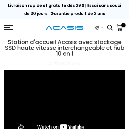
 de
Livraison rapide et gratuite dès 29 $ | Essai sans souci
Passer
au
de 30 jours | Garantie produit de 2 ans
contenu
0
Station d'accueil Acasis avec stockage
SSD haute vitesse interchangeable et hub
10 en 1
21 décembre 2023