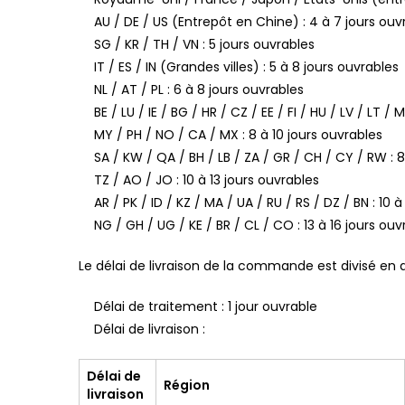
AU / DE / US (Entrepôt en Chine) : 4 à 7 jours ouv
SG / KR / TH / VN : 5 jours ouvrables
IT / ES / IN (Grandes villes) : 5 à 8 jours ouvrables
NL / AT / PL : 6 à 8 jours ouvrables
BE / LU / IE / BG / HR / CZ / EE / FI / HU / LV / LT / 
MY / PH / NO / CA / MX : 8 à 10 jours ouvrables
SA / KW / QA / BH / LB / ZA / GR / CH / CY / RW : 8
TZ / AO / JO : 10 à 13 jours ouvrables
AR / PK / ID / KZ / MA / UA / RU / RS / DZ / BN : 10 
NG / GH / UG / KE / BR / CL / CO : 13 à 16 jours ouv
Le délai de livraison de la commande est divisé en d
Délai de traitement : 1 jour ouvrable
Délai de livraison :
Délai de
Région
livraison