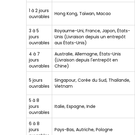
1 à 2 jours
Hong Kong, Taïwan, Macao
ouvrables
3 à 5
Royaume-Uni, France, Japon, États-
jours
Unis (Livraison depuis un entrepôt
ouvrables
aux États-Unis)
4 à 7
Australie, Allemagne, États-Unis
jours
(Livraison depuis l'entrepôt en
ouvrables
Chine)
5 jours
Singapour, Corée du Sud, Thaïlande,
ouvrables
Vietnam
5 à 8
jours
Italie, Espagne, Inde
ouvrables
6 à 8
jours
Pays-Bas, Autriche, Pologne