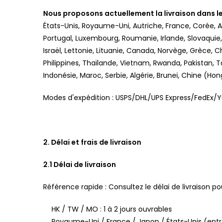
Nous proposons actuellement la livraison dans le
États-Unis, Royaume-Uni, Autriche, France, Corée, Al
Portugal, Luxembourg, Roumanie, Irlande, Slovaquie, 
Israël, Lettonie, Lituanie, Canada, Norvège, Grèce, C
Philippines, Thaïlande, Vietnam, Rwanda, Pakistan, T
Indonésie, Maroc, Serbie, Algérie, Brunei, Chine (H
Modes d'expédition : USPS/DHL/UPS Express/FedEx/Y
2. Délai et frais de livraison
2.1 Délai de livraison
Référence rapide : Consultez le délai de livraison p
HK / TW / MO : 1 à 2 jours ouvrables
Royaume-Uni / France / Japon / États-Unis (entre