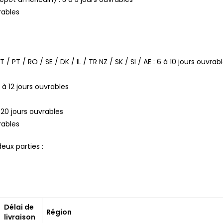
rables
MT / PT / RO / SE / DK / IL / TR NZ / SK / SI / AE : 6 à 10 jours ouvrab
 à 12 jours ouvrables
à 20 jours ouvrables
rables
eux parties :
Délai de
Région
livraison