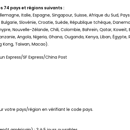
s 74 pays et régions suivants :
lemagne, Italie, Espagne, Singapour, Suisse, Afrique du Sud, Pays
Bulgarie, Slovénie, Croatie, Suède, République tchèque, Danemark,
hypre, Nouvelle-Zélande, Chili, Colombie, Bahreïn, Qatar, Koweït, B
anzanie, Angola, Nigeria, Ghana, Ouganda, Kenya, Liban, Égypte, R
ong Kong, Taïwan, Macao).
un Express/SF Express/China Post
our votre pays/région en vérifiant le code pays.
pôt américain) : 3 à 5 jours ouvrables