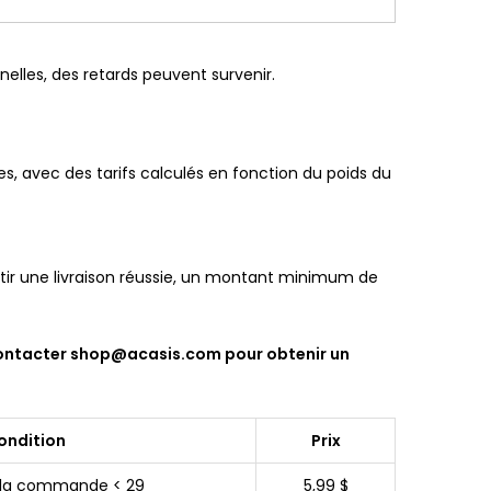
elles, des retards peuvent survenir.
les, avec des tarifs calculés en fonction du poids du
ntir une livraison réussie, un montant minimum de
z contacter shop@acasis.com pour obtenir un
ondition
Prix
 la commande < 29
5,99 $