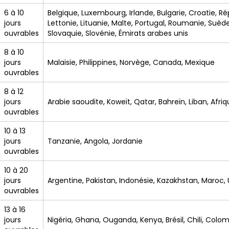
6 à 10
Belgique, Luxembourg, Irlande, Bulgarie, Croatie, Ré
jours
Lettonie, Lituanie, Malte, Portugal, Roumanie, Suèd
ouvrables
Slovaquie, Slovénie, Émirats arabes unis
8 à 10
jours
Malaisie, Philippines, Norvège, Canada, Mexique
ouvrables
8 à 12
jours
Arabie saoudite, Koweït, Qatar, Bahreïn, Liban, Afr
ouvrables
10 à 13
jours
Tanzanie, Angola, Jordanie
ouvrables
10 à 20
jours
Argentine, Pakistan, Indonésie, Kazakhstan, Maroc, Uk
ouvrables
13 à 16
jours
Nigéria, Ghana, Ouganda, Kenya, Brésil, Chili, Colo