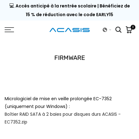
💻
ouci
Accès anticipé à la rentrée scolaire | Bénéficiez de
Passer
au
15 % de réduction avec le code EARLY15
contenu
0
FIRMWARE
Micrologiciel de mise en veille prolongée EC-7352
(uniquement pour Windows) :
Boîtier RAID SATA à 2 baies pour disques durs ACASIS -
EC7352.zip