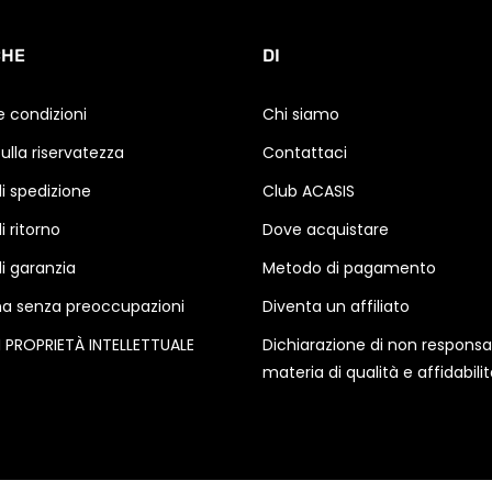
CHE
DI
e condizioni
Chi siamo
sulla riservatezza
Contattaci
di spedizione
Club ACASIS
di ritorno
Dove acquistare
di garanzia
Metodo di pagamento
a senza preoccupazioni
Diventa un affiliato
DI PROPRIETÀ INTELLETTUALE
Dichiarazione di non responsab
materia di qualità e affidabili