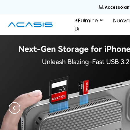
Vai
💻
Accesso anti
al
⚡Fulmine™
Nuova 
contenuto
Di