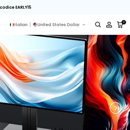
 codice EARLY15
0
Italian
United States Dollar