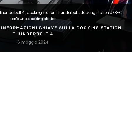
Thunderbolt 4
,
docking station Thunderbolt
,
docking station USB-C
,
cos'è una docking station
 INFORMAZIONI CHIAVE SULLA DOCKING STATION
THUNDERBOLT 4
6 maggio 2024